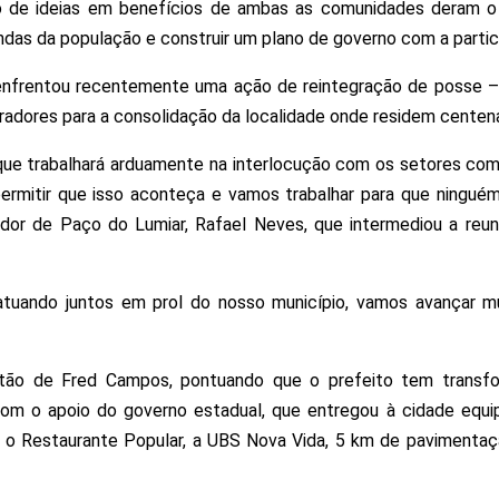
to de ideias em benefícios de ambas as comunidades deram o
as da população e construir um plano de governo com a partic
nfrentou recentemente uma ação de reintegração de posse – su
adores para a consolidação da localidade onde residem centena
que trabalhará arduamente na interlocução com os setores co
rmitir que isso aconteça e vamos trabalhar para que ninguém
ador de Paço do Lumiar, Rafael Neves, que intermediou a reun
uando juntos em prol do nosso município, vamos avançar mui
estão de Fred Campos, pontuando que o prefeito tem trans
 com o apoio do governo estadual, que entregou à cidade equi
o Restaurante Popular, a UBS Nova Vida, 5 km de pavimentaçã